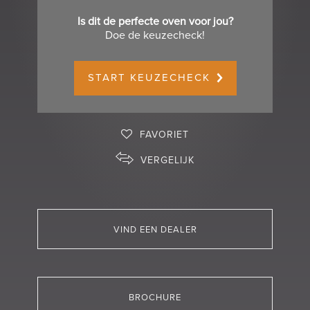
Is dit de perfecte oven voor jou?
Doe de keuzecheck!
START KEUZECHECK
FAVORIET
VERGELIJK
VIND EEN DEALER
BROCHURE