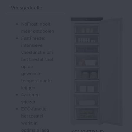
Vriesgedeelte
NoFrost: nooit
meer ontdooien
FastFreeze:
intensieve
vriesfunctie om
het toestel snel
op de
gewenste
temperatuur te
krijgen
4-sterren
vriezer
ECO-functie:
het toestel
werkt in
optimale laag