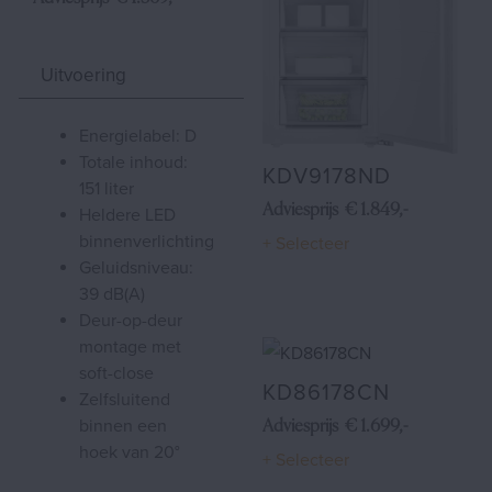
Shop
Uitvoering
energielabel: D
totale inhoud:
KDV9178ND
151 liter
Adviesprijs € 1.849,-
heldere LED
binnenverlichting
+ Selecteer
geluidsniveau:
39 dB(A)
deur-op-deur
montage met
soft-close
KD86178CN
zelfsluitend
binnen een
Adviesprijs € 1.699,-
hoek van 20°
+ Selecteer