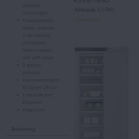
KSV8178ND
verbruik
Adviesprijs € 1.549,-
instellingen
+ Selecteer
5 transparante
laden, waarvan
3 op volledig
uittrekbare
telescooprails
met soft-close
3 glazen
plateaus
invriesvermogen:
10 kg per 24 uur
1 vriesvak met
klepdeur
Adaptcool
Bediening