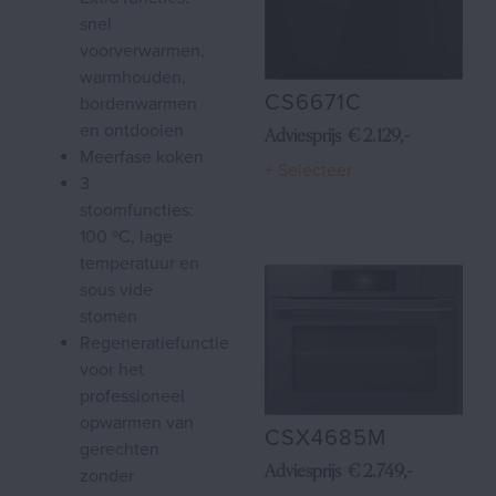
snel
voorverwarmen,
warmhouden,
CS6671C
bordenwarmen
en ontdooien
Adviesprijs € 2.129,-
meerfase koken
+ Selecteer
3
stoomfuncties:
100 ºC, lage
temperatuur en
sous vide
stomen
regeneratiefunctie
voor het
professioneel
opwarmen van
CSX4685M
gerechten
Adviesprijs € 2.749,-
zonder