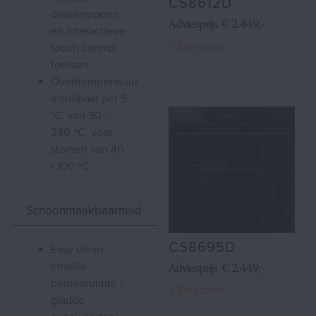
CS8612D
draaiknoppen
Adviesprijs € 2.449,-
en interactieve
+ Selecteer
touch control
toetsen
oventemperatuur
instelbaar per 5
°C, van 30 -
230 ºC, voor
stomen van 40
- 100 ºC
Schoonmaakbaarheid
CS8695D
easy clean
emaille
Adviesprijs € 2.449,-
binnenruimte /
+ Selecteer
gladde