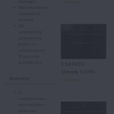
uitdrogen
+ Selecteer
stoomdichtheid
instelbaar (3
niveaus)
132
automatische
programma’s
(koken en
ontdooien) incl.
12 sous vide
programma’s
CS8495D
Adviesprijs € 2.049,-
Bediening
+ Selecteer
4
inschuifniveaus,
voor meerdere
gerechten