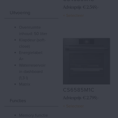
Adviesprijs € 2.549,-
Shop
Uitvoering
+ Selecteer
ovenruimte
inhoud: 50 liter
klapdeur (soft-
close)
energielabel:
A+
waterreservoir
in dashboard
(1,3 l)
Matrix
CS6585M1C
Adviesprijs € 2.799,-
Functies
+ Selecteer
memory functie