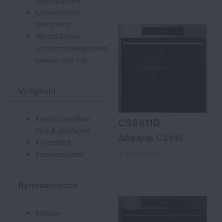
ovenwanden
uitneembare
binnenruit
Steam Clean
schoonmaaksysteem
(weekt vuil los)
Veiligheid
koele ovendeur
CS8611D
met 4 glaslagen
Adviesprijs € 2.449,-
kinderslot
+ Selecteer
koelventilator
Bijzonderheden
inbouw