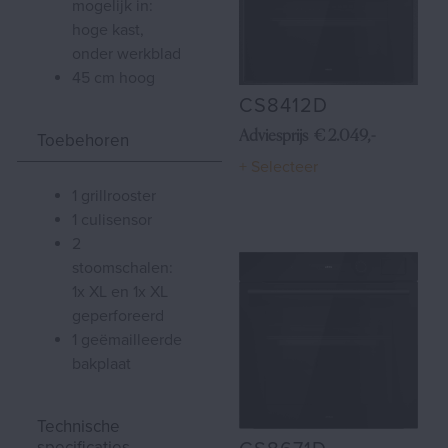
mogelijk in:
hoge kast,
onder werkblad
45 cm hoog
CS8412D
Adviesprijs € 2.049,-
Toebehoren
+ Selecteer
1 grillrooster
1 culisensor
2
stoomschalen:
1x XL en 1x XL
geperforeerd
1 geëmailleerde
bakplaat
Technische
specificaties