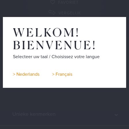
FAVORIET
VERGELIJK
WELKOM!
VIND EEN DEALER
BIENVENUE!
Selecteer uw taal / Choisissez votre langue
BROCHURE
> Nederlands
> Français
Unieke kenmerken