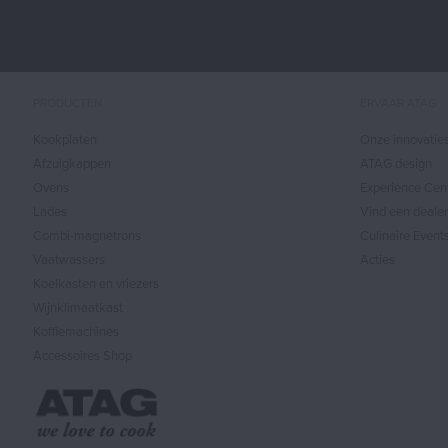
PRODUCTEN
ERVAAR ATAG
Kookplaten
Onze innovatie
Afzuigkappen
ATAG design
Ovens
Experience Cen
Lades
Vind een dealer
Combi-magnetrons
Culinaire Event
Vaatwassers
Acties
Koelkasten en vriezers
Wijnklimaatkast
Koffiemachines
Accessoires Shop