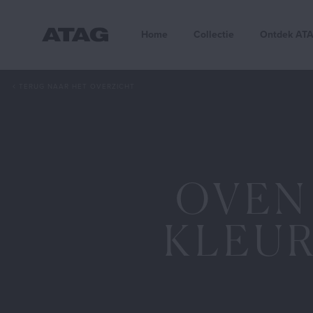
Home
Collectie
Ontdek AT
TERUG NAAR HET OVERZICHT
Met 
Erg 
regi
De v
* re
OVEN
* me
* vi
KLEUR