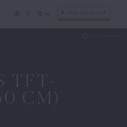
VIND EEN DEALER
NL
Frans
Nederlands
PRINT DEZE PAGINA
k.
 TFT-
60 CM)