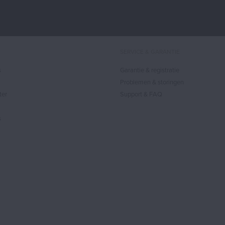
SERVICE & GARANTIE
s
Garantie & registratie
Problemen & storingen
ter
Support & FAQ
s