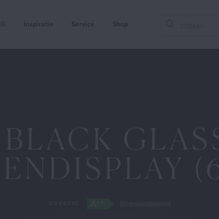
AG
Inspiratie
Service
Shop
'Mijn ATAG' is al jouw apparaat informatie opgeslagen op een ple
handig als je een storing wilt melden, nieuwe apparaten wilt
steren of meer informatie zoekt over je apparaat.
oordelen van een 'mijn ATAG' account:
gistreer jouw apparaat en activeer Garantie Plus!
 BLACK GLASS
ld jouw storing snel en eenvoudig
nd informatie over jouw apparaat
ENDISPLAY (
OK
Sluiten
OX6671C
EU-productdatablad