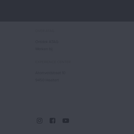
OVER ATAG
Ontdek ATAG
Werken bij
EXPERIENCE CENTER
Atomveldstraat 10
9450 Haaltert