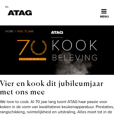
NL
Met 'Mijn ATAG' is al jouw apparaat informatie opgeslagen
MENU
op een plek. Erg handig als je een storing wilt melden,
ans
nieuwe apparaten wilt registeren of meer informatie zoekt
over je apparaat.
derlands
HOME
/
ATAG 70 JAAR
Home
De voordelen van een 'mijn ATAG' account:
* registreer jouw apparaat en activeer Garantie Plus!
* meld jouw storing snel en eenvoudig
* vind informatie over jouw apparaat
Collectie
OK
Ontdek ATAG
Sluiten
Vier en kook dit jubileumjaar
Inspiratie
met ons mee
We love to cook.
Al 70 jaar lang toont ATAG haar passie voor
koken in de vorm van kwalitatieve keukenapparatuur. Prestaties,
Service
rangschikking, ruimtelijkheid en uitstraling. Alles moet tot in de