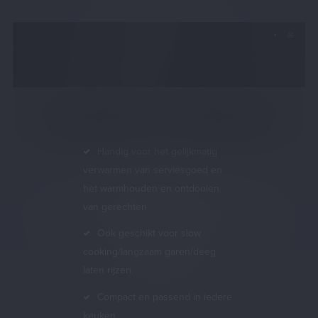
Handig voor het gelijkmatig
verwarmen van serviesgoed en
het warmhouden en ontdooien
van gerechten
Ook geschikt voor slow
cooking/langzaam garen/deeg
laten rijzen.
Compact en passend in iedere
keuken