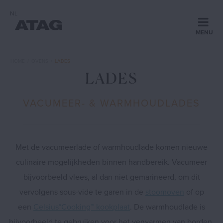
NL
Met 'Mijn ATAG' is al jouw apparaat informatie opgeslagen
MENU
op een plek. Erg handig als je een storing wilt melden,
ans
nieuwe apparaten wilt registeren of meer informatie zoekt
over je apparaat.
derlands
HOME
/
OVENS
/
LADES
LADES
Home
De voordelen van een 'mijn ATAG' account:
* registreer jouw apparaat en activeer Garantie Plus!
* meld jouw storing snel en eenvoudig
VACUMEER- & WARMHOUDLADES
* vind informatie over jouw apparaat
Collectie
OK
Ontdek ATAG
Met de vacumeerlade of warmhoudlade komen nieuwe
Sluiten
culinaire mogelijkheden binnen handbereik. Vacumeer
Inspiratie
bijvoorbeeld vlees, al dan niet gemarineerd, om dit
vervolgens sous-vide te garen in de
stoomoven
of op
een
Celsius°Cooking™ kookplaat
. De warmhoudlade is
Service
bijvoorbeeld te gebruiken voor het verwarmen van borden,