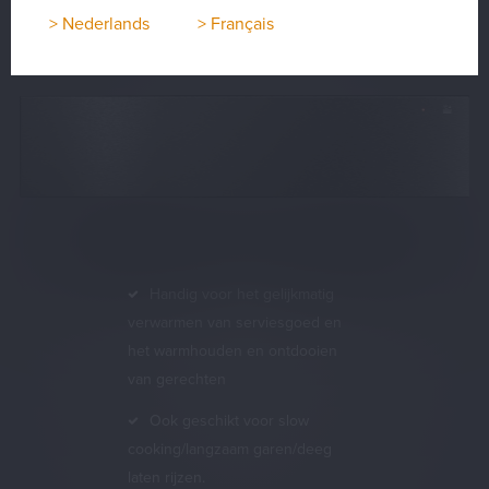
Steel (15 cm hoog)
> Nederlands
> Français
WD8112D
Handig voor het gelijkmatig
verwarmen van serviesgoed en
het warmhouden en ontdooien
van gerechten
Ook geschikt voor slow
cooking/langzaam garen/deeg
laten rijzen.